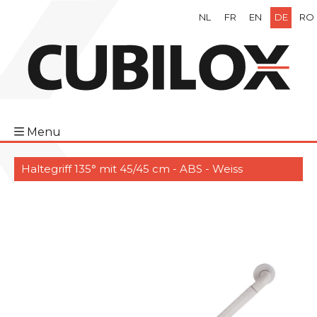
NL
FR
EN
DE
RO
Menu
Haltegriff 135° mit 45/45 cm - ABS - Weiss