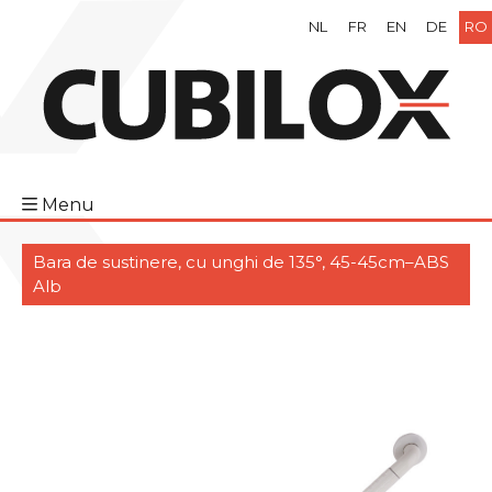
NL
FR
EN
DE
RO
Menu
Bara de sustinere, cu unghi de 135°, 45-45cm–ABS
Alb