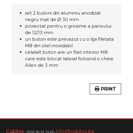
set 2 butoni din aluminiu anodizat
negru mat de Ø 30 mm
proiectat pentru o grosime a panoului
de 12/13 mm
un buton este prevazut cu o tija filetata
M8 din otel inoxidabil
celalalt buton are un filet interior M8
care este blocat lateral folosind o cheie
Allen de 3 mm
PRINT
Cubilox
info@cubilox.be
, 0032 56 32 74 60,