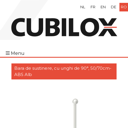
NL
FR
EN
DE
RO
Menu
Bara de sustinere, cu unghi de 90°, 50/70cm-
ABS Alb