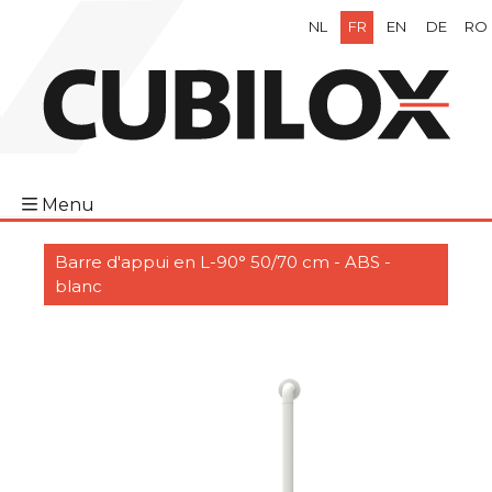
NL
FR
EN
DE
RO
Menu
Barre d'appui en L-90° 50/70 cm - ABS -
blanc