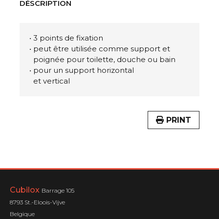
DÉSCRIPTION
• 3 points de fixation
• peut être utilisée comme support et
poignée pour toilette, douche ou bain
• pour un support horizontal
et vertical
PRINT
Cubilox
Barrage 105
8793 St.-Eloois-Vijve
Belgique