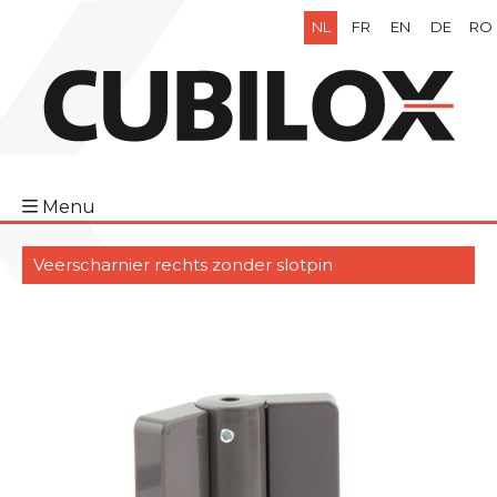
NL
FR
EN
DE
RO
Menu
Veerscharnier rechts zonder slotpin