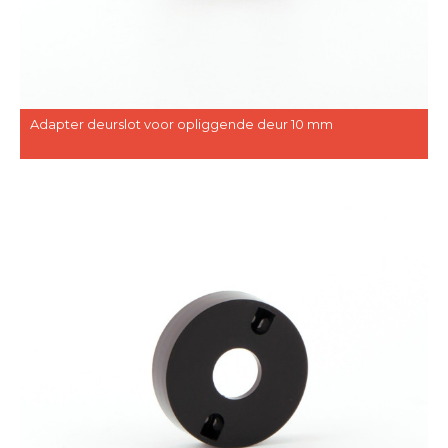
Adapter deurslot voor opliggende deur 10 mm