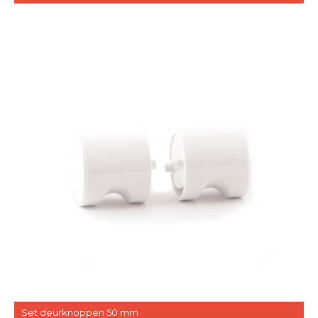
Set deurknoppen 50 mm