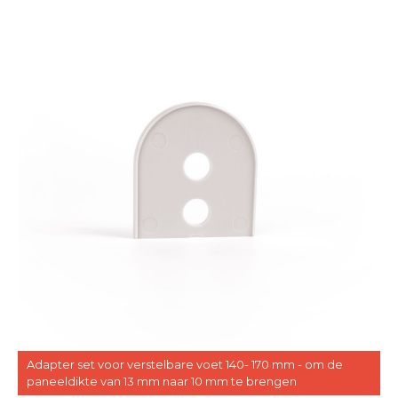
Adapter set voor verstelbare voet 140- 170 mm - om de
paneeldikte van 13 mm naar 10 mm te brengen