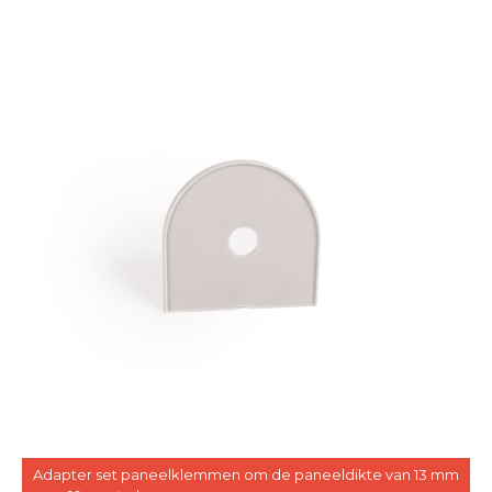
Adapter set paneelklemmen om de paneeldikte van 13 mm