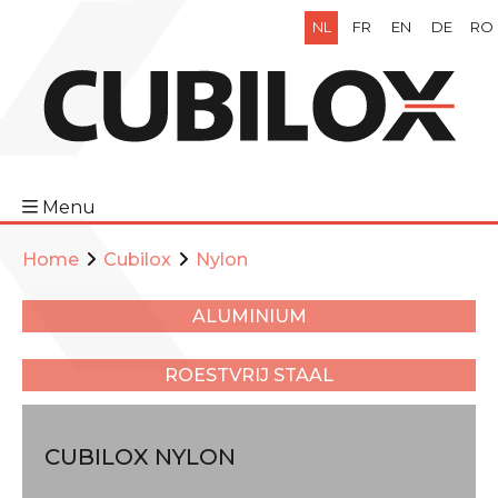
NL
FR
EN
DE
RO
Menu
Home
Cubilox
Nylon
ALUMINIUM
ROESTVRIJ STAAL
CUBILOX NYLON