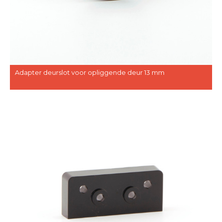
Adapter deurslot voor opliggende deur 13 mm