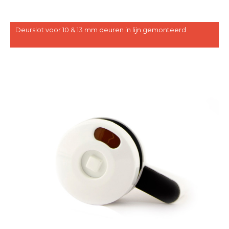
Deurslot voor 10 & 13 mm deuren in lijn gemonteerd