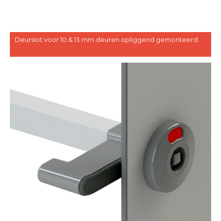
Deurslot voor 10 & 13 mm deuren opliggend gemonteerd