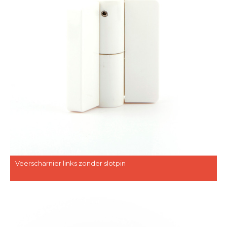
Veerscharnier links zonder slotpin