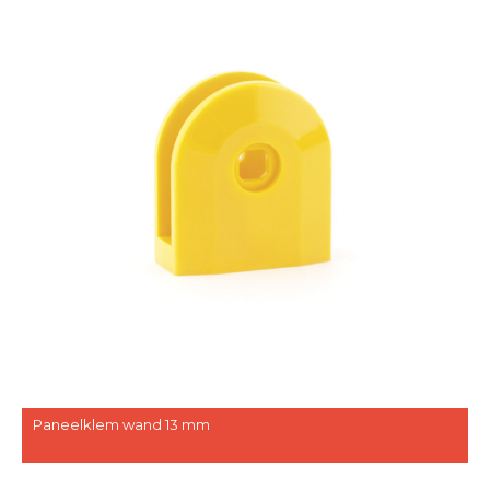
Paneelklem wand 13 mm