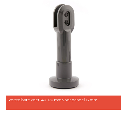
Verstelbare voet 140-170 mm voor paneel 13 mm