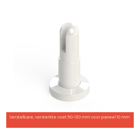
Verstelbare, versterkte voet 90-130 mm voor paneel 10 mm