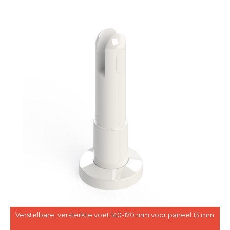
Verstelbare, versterkte voet 140-170 mm voor paneel 13 mm