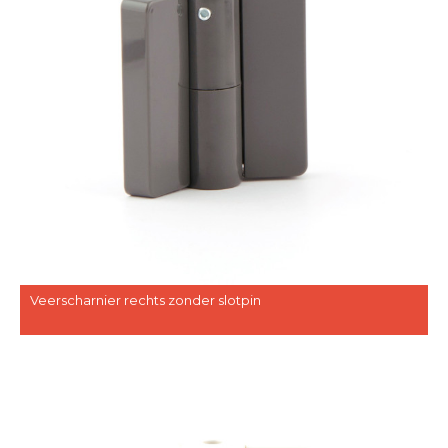
Veerscharnier rechts zonder slotpin