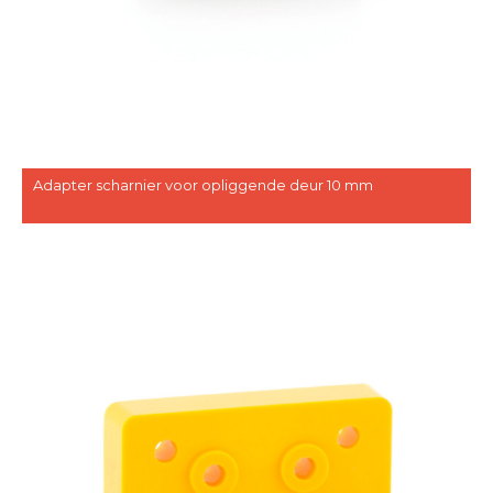
Adapter scharnier voor opliggende deur 10 mm