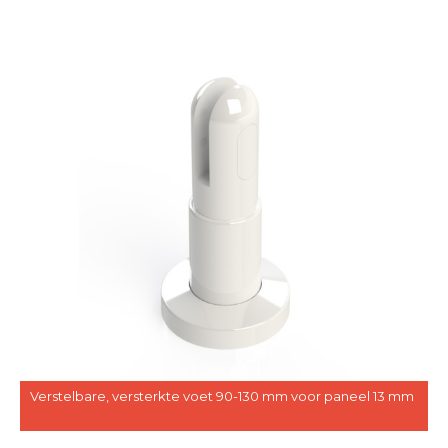
Verstelbare, versterkte voet 90-130 mm voor paneel 13 mm