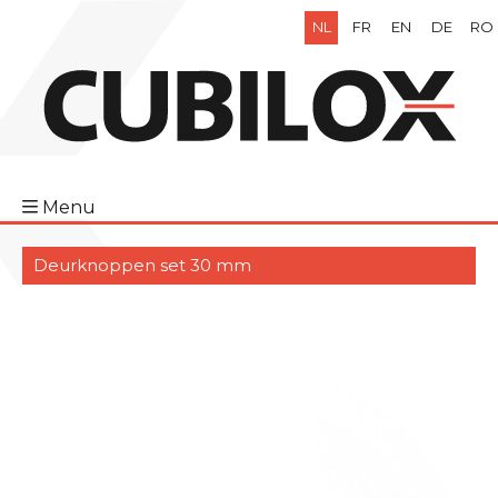
NL
FR
EN
DE
RO
Menu
Deurknoppen set 30 mm