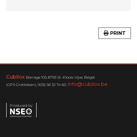
PRINT
Cubilox
Barrage 105, 8793 St.-Eloois-Vijve, België
info@cubilox.be
(GPS Grottelaan), 0032 56 32 74 60,
Produced by
Menu