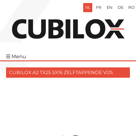
NL
FR
EN
DE
RO
Menu
CUBILOX A2 TX25 5X16 ZELFTAPPENDE VIJS