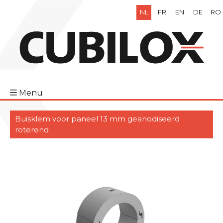
NL
FR
EN
DE
RO
Menu
Buisklem voor paneel 13 mm geanodiseerd
roterend