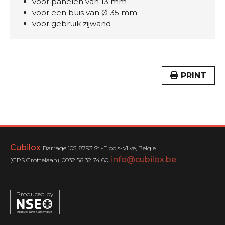
voor panelen van 13 mm
voor een buis van Ø 35 mm
voor gebruik zijwand
PRINT
Cubilox
Barrage 105, 8793 St.-Eloois-Vijve, België
info@cubilox.be
(GPS Grottelaan), 0032 56 32 74 60,
Produced by