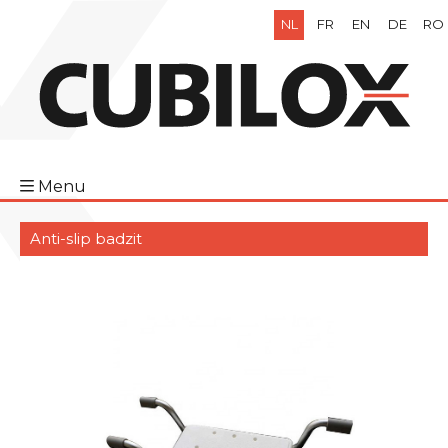
NL
FR
EN
DE
RO
Menu
Anti-slip badzit