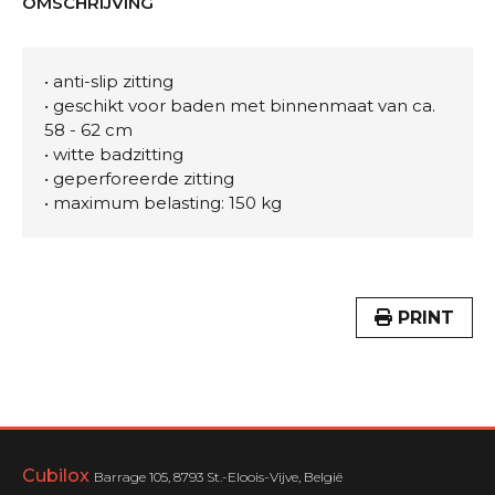
OMSCHRIJVING
• anti-slip zitting
• geschikt voor baden met binnenmaat van ca.
58 - 62 cm
• witte badzitting
• geperforeerde zitting
• maximum belasting: 150 kg
PRINT
Cubilox
Barrage 105, 8793 St.-Eloois-Vijve, België