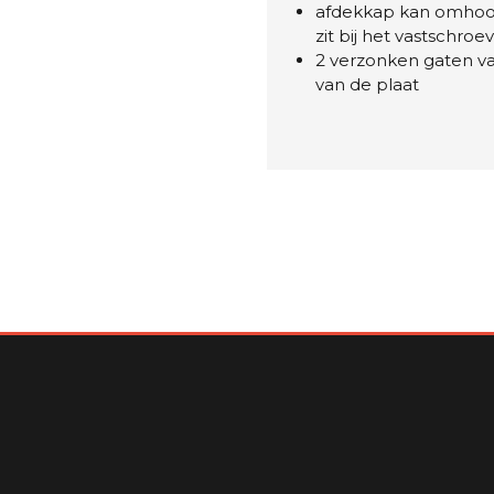
afdekkap kan omhoog
zit bij het vastschro
2 verzonken gaten va
van de plaat