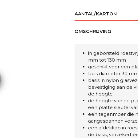
AANTAL/KARTON
OMSCHRIJVING
in geborsteld roestvr
mm tot 130 mm
geschikt voor een pl
buis diameter 30 m
basis in nylon glasv
bevestiging aan de v
de hoogte
de hoogte van de pl
een platte sleutel va
een tegenmoer die m
aangespannen verzeke
een afdekkap in roes
de basis, verzekert 