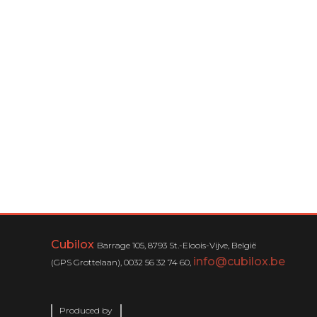
Cubilox
Barrage 105, 8793 St.-Eloois-Vijve, België
info@cubilox.be
(GPS Grottelaan), 0032 56 32 74 60,
Produced by