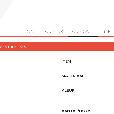
HOME
CUBILOX
CUBICARE
REFE
l 13 mm - 316
ITEM
MATERIAAL
KLEUR
AANTAL/DOOS