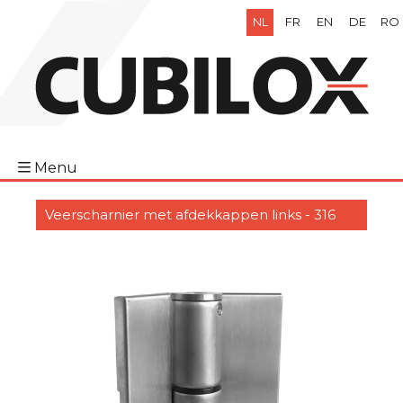
NL
FR
EN
DE
RO
Menu
Veerscharnier met afdekkappen links - 316