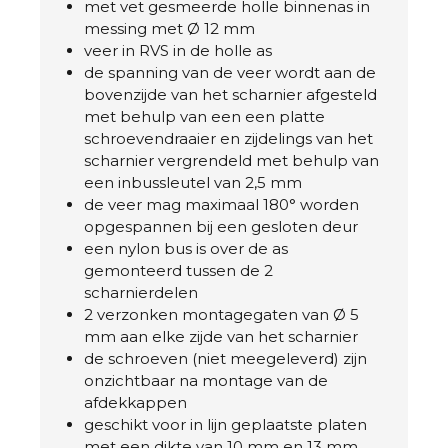
met vet gesmeerde holle binnenas in
messing met Ø 12 mm
veer in RVS in de holle as
de spanning van de veer wordt aan de
bovenzijde van het scharnier afgesteld
met behulp van een een platte
schroevendraaier en zijdelings van het
scharnier vergrendeld met behulp van
een inbussleutel van 2,5 mm
de veer mag maximaal 180° worden
opgespannen bij een gesloten deur
een nylon bus is over de as
gemonteerd tussen de 2
scharnierdelen
2 verzonken montagegaten van Ø 5
mm aan elke zijde van het scharnier
de schroeven (niet meegeleverd) zijn
onzichtbaar na montage van de
afdekkappen
geschikt voor in lijn geplaatste platen
met een dikte van 10 mm en 13 mm