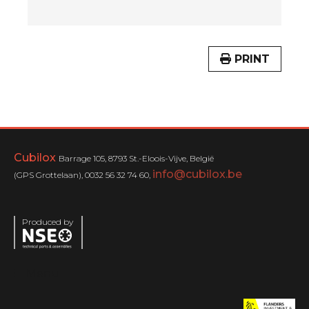
PRINT
Cubilox
Barrage 105, 8793 St.-Eloois-Vijve, België
info@cubilox.be
(GPS Grottelaan), 0032 56 32 74 60,
Produced by
Menu