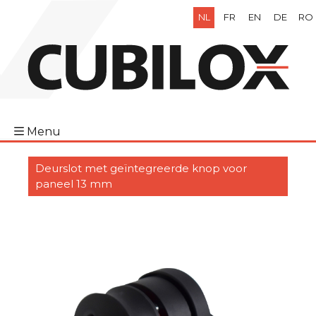
NL
FR
EN
DE
RO
Menu
Deurslot met geïntegreerde knop voor
paneel 13 mm