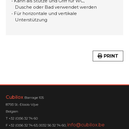
• Kann als Stütze und Griff für WC,
Dusche oder Bad verwendet werden
• Für horizontale und vertikale
Unterstützung
PRINT
Cubilox
Barrage 105
8793 St.-Eloois-Vijve
Belgien
T +32 (0)56 32 74 60
info@cubilox.be
F +32 (0)56 32 74 63, 0032 56 32 74 60,