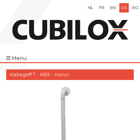
NL
FR
EN
DE
RO
Menu
Haltegriff T - ABS - mirror