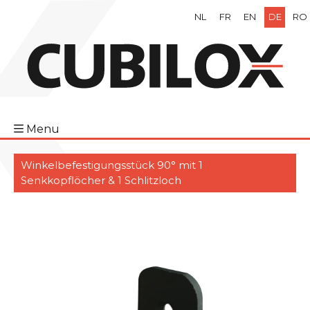
NL
FR
EN
DE
RO
Menu
Winkelbefestigungsstück 90° mit 1
Senkkopflöcher & 1 Schlitzloch