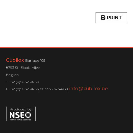
PRINT
Cubilox
Barrage 105
8793 St.-Eloois-Vijve
Belgien
T +32 (0)56 32 74 60
info@cubilox.be
F +32 (0)56 32 74 63, 0032 56 32 74 60,
Produced by
Menu