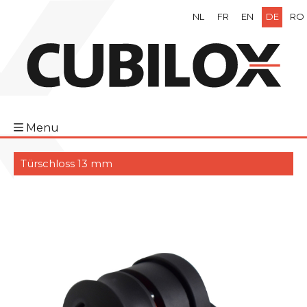
NL
FR
EN
DE
RO
Menu
Türschloss 13 mm