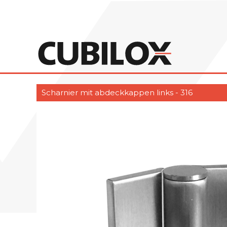
Scharnier mit abdeckkappen links - 316