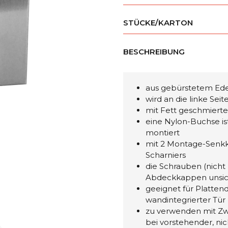
STÜCKE/KARTON
BESCHREIBUNG
aus gebürstetem Edel
wird an die linke Seit
mit Fett geschmierte
eine Nylon-Buchse ist
montiert
mit 2 Montage-Senkk
Scharniers
die Schrauben (nicht
Abdeckkappen unsic
geeignet für Platten
wandintegrierter Tür
zu verwenden mit Zwi
bei vorstehender, ni