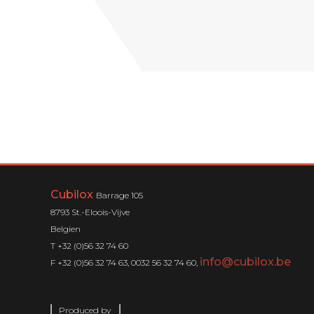
Cubilox
Barrage 105
8793 St.-Eloois-Vijve
Belgien
T +32 (0)56 32 74 60
info@cubilox.be
F +32 (0)56 32 74 63, 0032 56 32 74 60,
Produced by