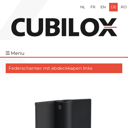
NL
FR
EN
DE
RO
Menu
Federscharnier mit abdeckkapen links