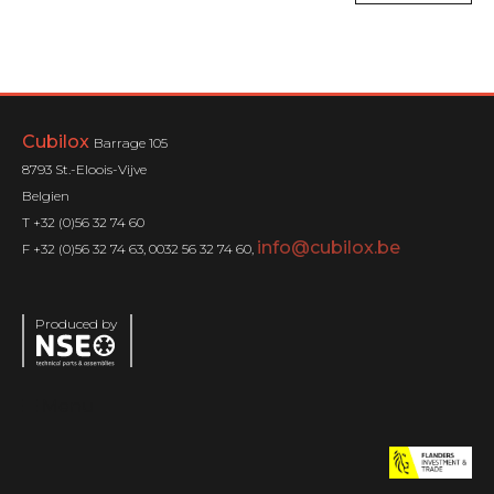
Cubilox
Barrage 105
8793 St.-Eloois-Vijve
Belgien
T +32 (0)56 32 74 60
info@cubilox.be
F +32 (0)56 32 74 63, 0032 56 32 74 60,
Produced by
Menu