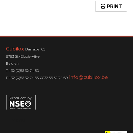
PRINT
Cubilox
Barrage 105
8793 St.-Eloois-Vijve
Belgien
T +32 (0)56 32 74 60
info@cubilox.be
F +32 (0)56 32 74 63, 0032 56 32 74 60,
Produced by
Menu