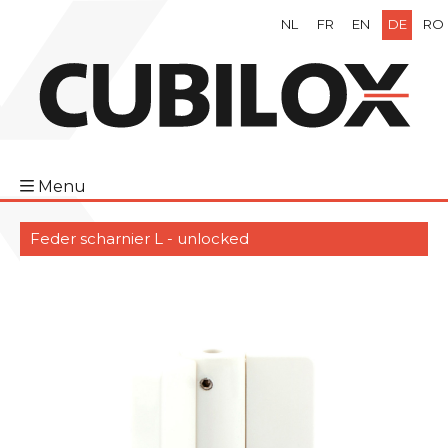
NL
FR
EN
DE
RO
Menu
Feder scharnier L - unlocked