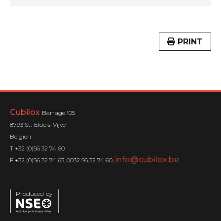
PRINT
Cubilox
Barrage 105
8793 St.-Eloois-Vijve
Belgien
T +32 (0)56 32 74 60
info@cubilox.be
F +32 (0)56 32 74 63, 0032 56 32 74 60,
Produced by