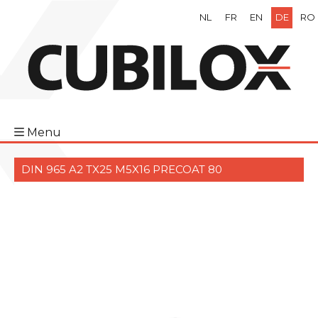
NL
FR
EN
DE
RO
Menu
DIN 965 A2 TX25 M5X16 PRECOAT 80