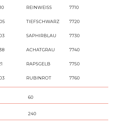
10
REINWEISS
7710
05
TIEFSCHWARZ
7720
03
SAPHIRBLAU
7730
38
ACHATGRAU
7740
21
RAPSGELB
7750
03
RUBINROT
7760
60
240