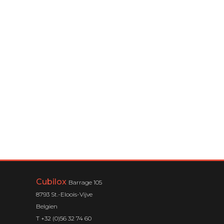
Cubilox
Barrage 105
8793 St.-Eloois-Vijve
Belgien
T +32 (0)56 32 74 60