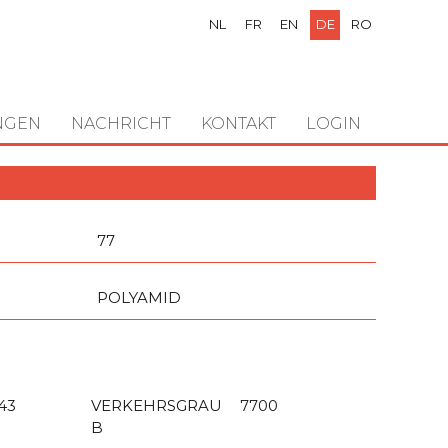
NL
FR
EN
DE
RO
NGEN
NACHRICHT
KONTAKT
LOGIN
77
POLYAMID
43
VERKEHRSGRAU
7700
B