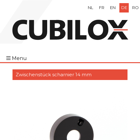
NL
FR
EN
DE
RO
Menu
Zwischenstück scharnier 14 mm