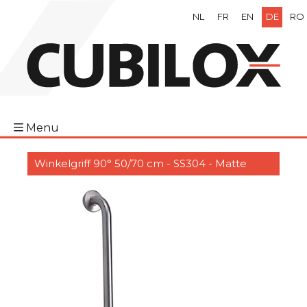
NL
FR
EN
DE
RO
Menu
Winkelgriff 90° 50/70 cm - SS304 - Matte