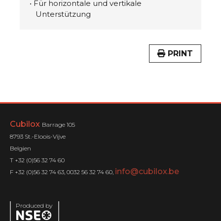
• Für horizontale und vertikale
Unterstützung
PRINT
Cubilox
Barrage 105
8793 St.-Eloois-Vijve
Belgien
T +32 (0)56 32 74 60
info@cubilox.be
F +32 (0)56 32 74 63, 0032 56 32 74 60,
Produced by