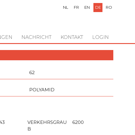
NL
FR
EN
DE
RO
NGEN
NACHRICHT
KONTAKT
LOGIN
62
POLYAMID
43
VERKEHRSGRAU
6200
B