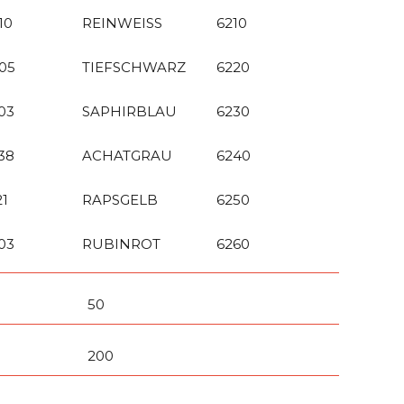
10
REINWEISS
6210
05
TIEFSCHWARZ
6220
03
SAPHIRBLAU
6230
38
ACHATGRAU
6240
21
RAPSGELB
6250
03
RUBINROT
6260
50
200