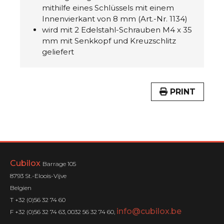
mithilfe eines Schlüssels mit einem
Innenvierkant von 8 mm (Art.-Nr. 1134)
wird mit 2 Edelstahl-Schrauben M4 x 35
mm mit Senkkopf und Kreuzschlitz
geliefert
PRINT
Cubilox
Barrage 105
8793 St.-Eloois-Vijve
Belgien
T +32 (0)56 32 74 60
info@cubilox.be
F +32 (0)56 32 74 63, 0032 56 32 74 60,