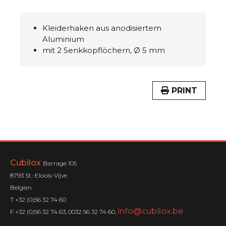
Kleiderhaken aus anodisiertem
Aluminium
mit 2 Senkkopflöchern, Ø 5 mm
PRINT
Cubilox
Barrage 105
8793 St.-Eloois-Vijve
Belgien
T +32 (0)56 32 74 60
info@cubilox.be
F +32 (0)56 32 74 63, 0032 56 32 74 60,