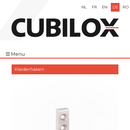
NL
FR
EN
DE
RO
Menu
Kleiderhaken