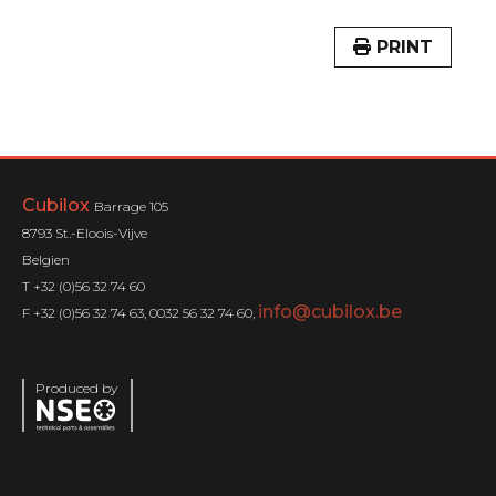
PRINT
Cubilox
Barrage 105
8793 St.-Eloois-Vijve
Belgien
T +32 (0)56 32 74 60
info@cubilox.be
F +32 (0)56 32 74 63, 0032 56 32 74 60,
Produced by
Menu