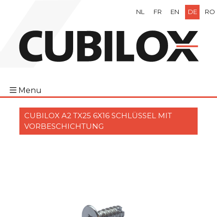
NL
FR
EN
DE
RO
Menu
CUBILOX A2 TX25 6X16 SCHLÜSSEL MIT
VORBESCHICHTUNG