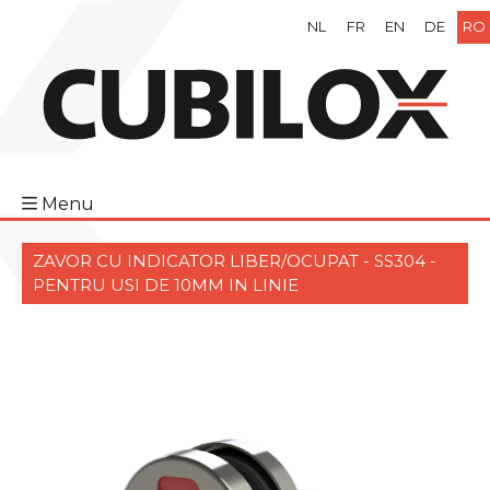
NL
FR
EN
DE
RO
Menu
ZAVOR CU INDICATOR LIBER/OCUPAT - SS304 -
PENTRU USI DE 10MM IN LINIE