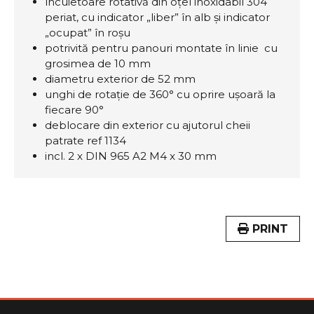
încuietoare rotativă din oțel inoxidabil 304
periat, cu indicator „liber” în alb și indicator
„ocupat” în roșu
potrivită pentru panouri montate în linie cu
grosimea de 10 mm
diametru exterior de 52 mm
unghi de rotație de 360° cu oprire ușoară la
fiecare 90°
deblocare din exterior cu ajutorul cheii
patrate ref 1134
incl. 2 x DIN 965 A2 M4 x 30 mm
PRINT