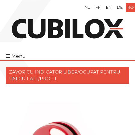
NL
FR
EN
DE
RO
Menu
ZAVOR CU INDICATOR LIBER/OCUPAT PENTRU
USI CU FALT/PROFIL