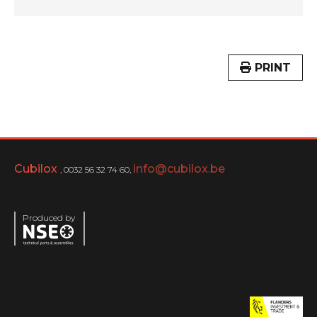
PRINT
Cubilox
info@cubilox.be
, 0032 56 32 74 60,
Produced by
Menu