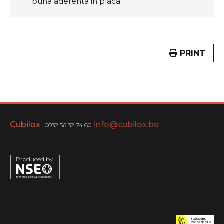
buna aderenta in placa
PRINT
Cubilox
info@cubilox.be
, 0032 56 32 74 60,
Produced by
Menu