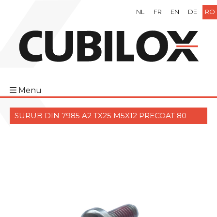
NL
FR
EN
DE
RO
Menu
SURUB DIN 7985 A2 TX25 M5X12 PRECOAT 80