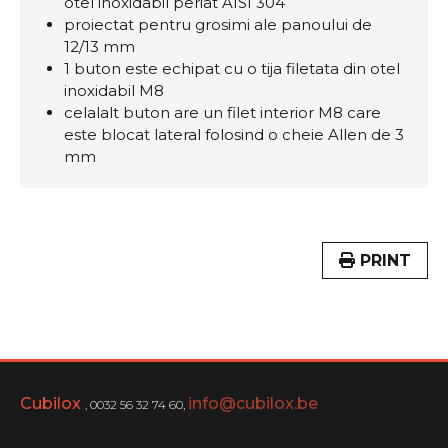
otel inoxidabil periat AISI 304
proiectat pentru grosimi ale panoului de
12/13 mm
1 buton este echipat cu o tija filetata din otel
inoxidabil M8
celalalt buton are un filet interior M8 care
este blocat lateral folosind o cheie Allen de 3
mm
PRINT
Cubilox
info@cubilox.be
, 0032 56 32 74 60,