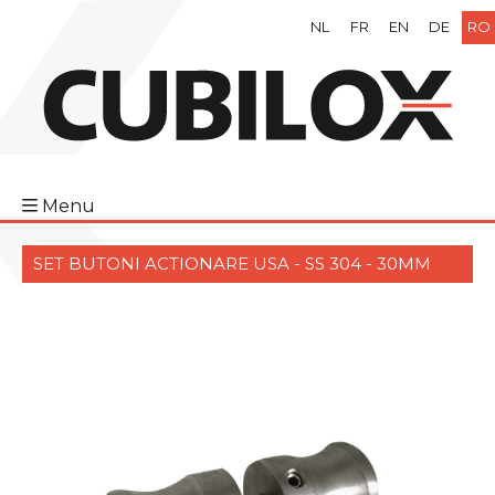
NL
FR
EN
DE
RO
Menu
SET BUTONI ACTIONARE USA - SS 304 - 30MM