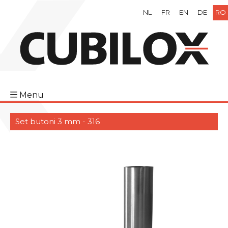
NL
FR
EN
DE
RO
Menu
Set butoni 3 mm - 316