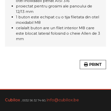
otel inoxidabil periat AISI 316
proiectat pentru grosimi ale panoului de
12/13 mm
1 buton este echipat cu o tija filetata din otel
inoxidabil M8
celalalt buton are un filet interior M8 care
este blocat lateral folosind o cheie Allen de 3
mm
PRINT
Cubilox
info@cubilox.be
, 0032 56 32 74 60,