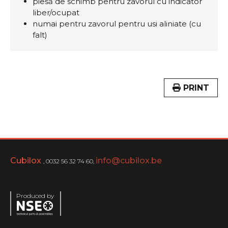
piesă de schimb pentru zavorul cu indicator
liber/ocupat
numai pentru zavorul pentru usi aliniate (cu
falt)
PRINT
Cubilox
info@cubilox.be
, 0032 56 32 74 60,
Produced by