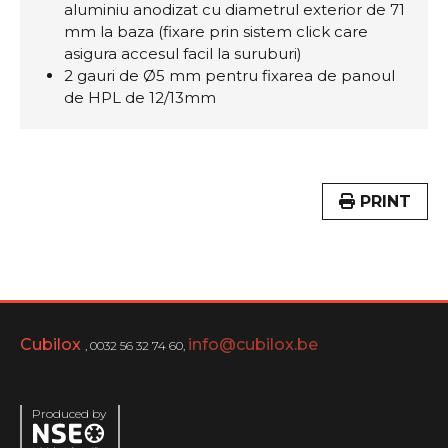
aluminiu anodizat cu diametrul exterior de 71
mm la baza (fixare prin sistem click care
asigura accesul facil la suruburi)
2 gauri de Ø5 mm pentru fixarea de panoul
de HPL de 12/13mm
PRINT
Cubilox
info@cubilox.be
, 0032 56 32 74 60,
Produced by