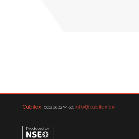
Cubilox
info@cubilox.be
, 0032 56 32 74 60,
Produced by