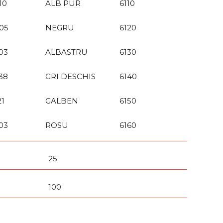
10
ALB PUR
6110
05
NEGRU
6120
03
ALBASTRU
6130
38
GRI DESCHIS
6140
21
GALBEN
6150
03
ROSU
6160
25
100