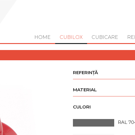
HOME
CUBILOX
CUBICARE
RE
REFERINȚĂ
MATERIAL
CULORI
RAL 70