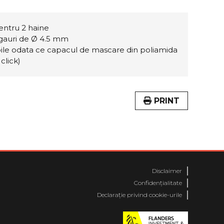
pentru 2 haine
gauri de Ø 4.5 mm
ibile odata ce capacul de mascare din poliamida
click)
PRINT
Disclaimer
Confidențialitate
Declarație privind cookie-urile