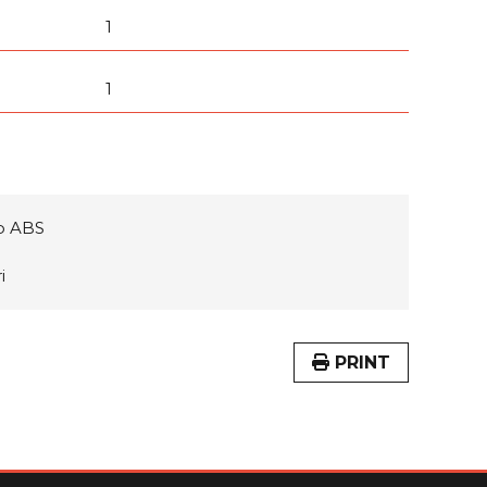
1
1
ip ABS
i
PRINT