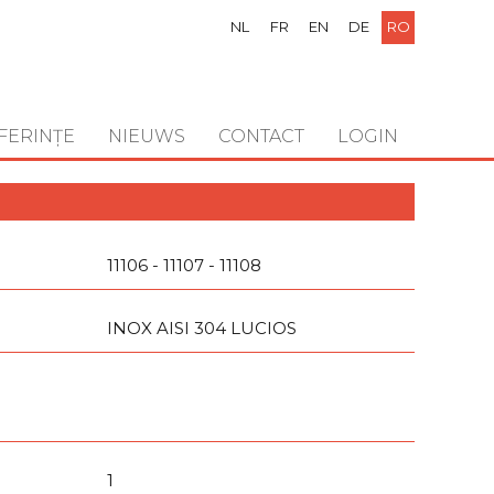
NL
FR
EN
DE
RO
FERINȚE
NIEUWS
CONTACT
LOGIN
11106 - 11107 - 11108
INOX AISI 304 LUCIOS
1