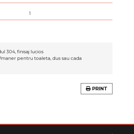
1
l 304, finisaj lucios
t/maner pentru toaleta, dus sau cada
PRINT