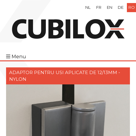
NL
FR
EN
DE
RO
Menu
ADAPTOR PENTRU USI APLICATE DE 12/13MM -
NYLON