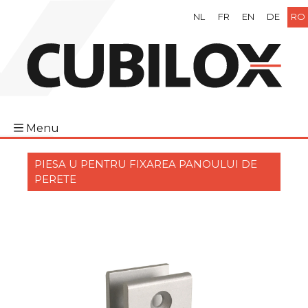
NL
FR
EN
DE
RO
Menu
PIESA U PENTRU FIXAREA PANOULUI DE
PERETE