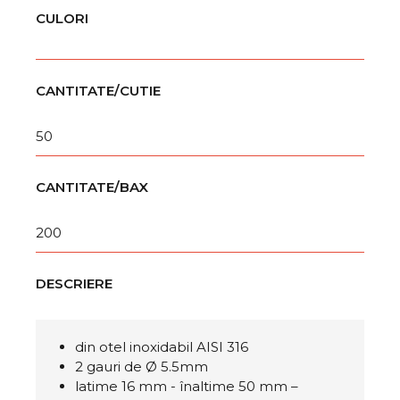
CULORI
CANTITATE/CUTIE
50
CANTITATE/BAX
200
DESCRIERE
din otel inoxidabil AISI 316
2 gauri de Ø 5.5mm
latime 16 mm - înaltime 50 mm –