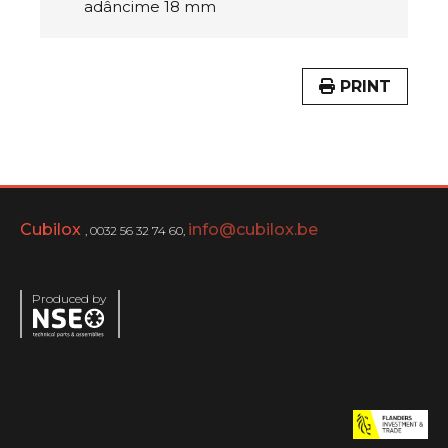
adâncime 18 mm
PRINT
Cubilox
info@cubilox.be
, 0032 56 32 74 60,
Produced by
Menu