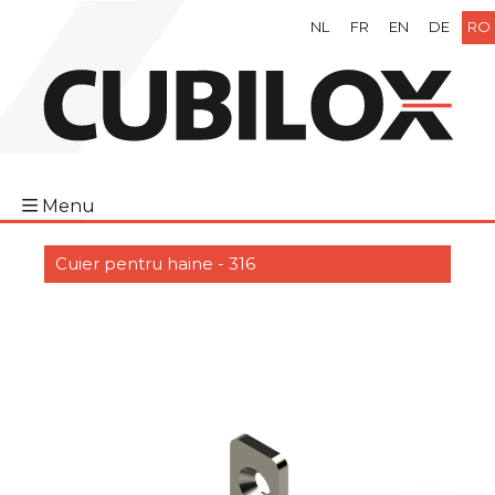
NL
FR
EN
DE
RO
Menu
Cuier pentru haine - 316