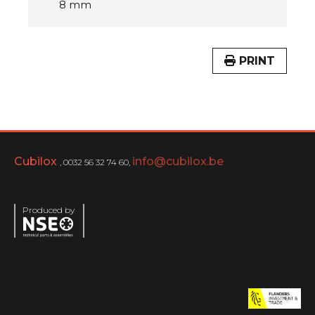
8 mm
PRINT
Cubilox
info@cubilox.be
, 0032 56 32 74 60,
Produced by
Menu