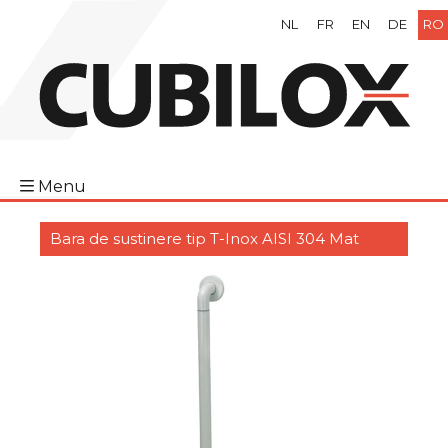
NL
FR
EN
DE
RO
Menu
Bara de sustinere tip T-Inox AISI 304 Mat