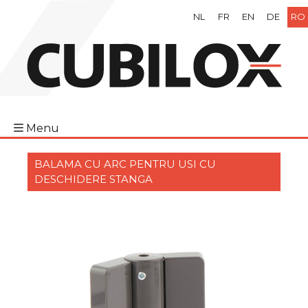
NL
FR
EN
DE
RO
Menu
BALAMA CU ARC PENTRU USI CU
DESCHIDERE STANGA