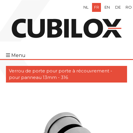
NL
FR
EN
DE
RO
Menu
Verrou de porte pour porte à récouvrement -
pour panneau 13mm - 316