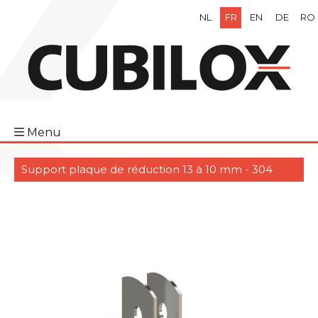
NL
FR
EN
DE
RO
Menu
Support plaque de réduction 13 à 10 mm - 304