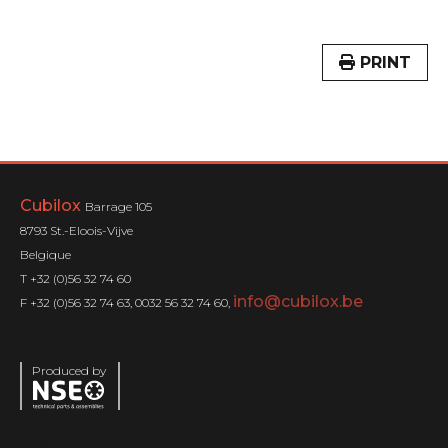
PRINT
Cubilox
Barrage 105
8793 St.-Eloois-Vijve
Belgique
T +32 (0)56 32 74 60
info@cubilox.be
F +32 (0)56 32 74 63, 0032 56 32 74 60,
Produced by
Menu