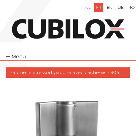
NL
FR
EN
DE
RO
Menu
Paumelle à ressort gauche avec cache-vis - 304