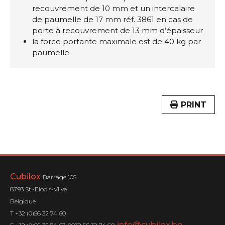
recouvrement de 10 mm et un intercalaire
de paumelle de 17 mm réf. 3861 en cas de
porte à recouvrement de 13 mm d’épaisseur
la force portante maximale est de 40 kg par
paumelle
PRINT
Cubilox
Barrage 105
8793 St.-Eloois-Vijve
Belgique
T +32 (0)56 32 74 60
info@cubilox.be