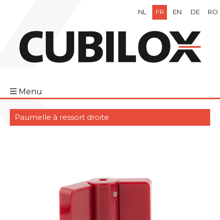
NL
FR
EN
DE
RO
Menu
Paumelle à ressort droite