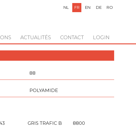
NL
FR
EN
DE
RO
IONS
ACTUALITÉS
CONTACT
LOGIN
88
POLYAMIDE
43
GRIS TRAFIC B
8800