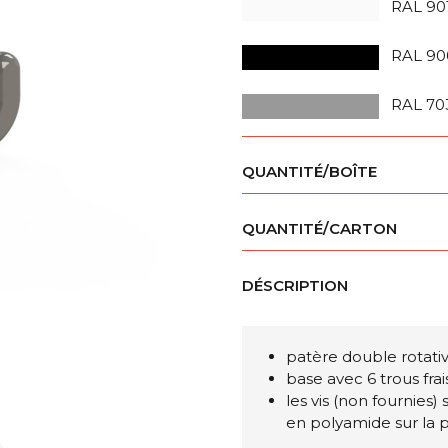
RAL 90
RAL 90
RAL 70
QUANTITÉ/BOÎTE
QUANTITÉ/CARTON
DÉSCRIPTION
patère double rotati
base avec 6 trous fr
les vis (non fournies)
en polyamide sur la 