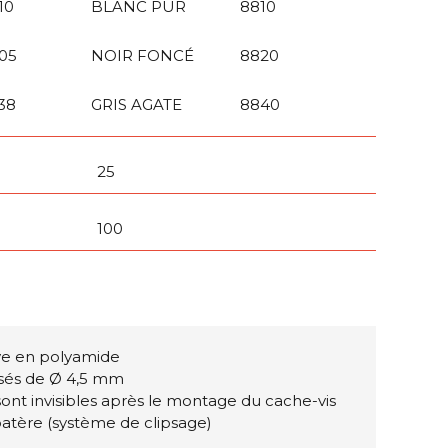
10
BLANC PUR
8810
05
NOIR FONCÉ
8820
38
GRIS AGATE
8840
25
100
ve en polyamide
aisés de Ø 4,5 mm
 sont invisibles après le montage du cache-vis
patère (système de clipsage)