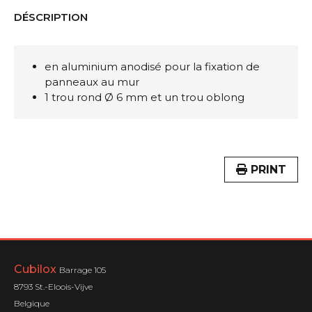
DÉSCRIPTION
en aluminium anodisé pour la fixation de
panneaux au mur
1 trou rond Ø 6 mm et un trou oblong
PRINT
Cubilox
Barrage 105
8793 St.-Eloois-Vijve
Belgique