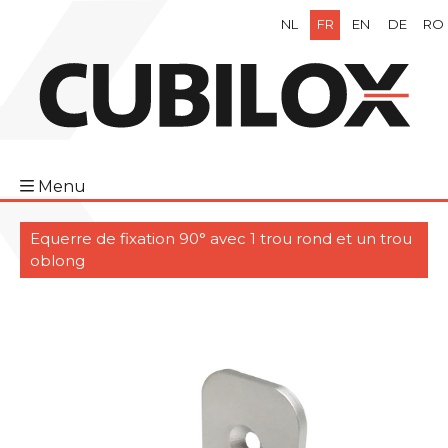
NL
FR
EN
DE
RO
Menu
Equerre de fixation 90° avec 1 trou rond et un trou
oblong